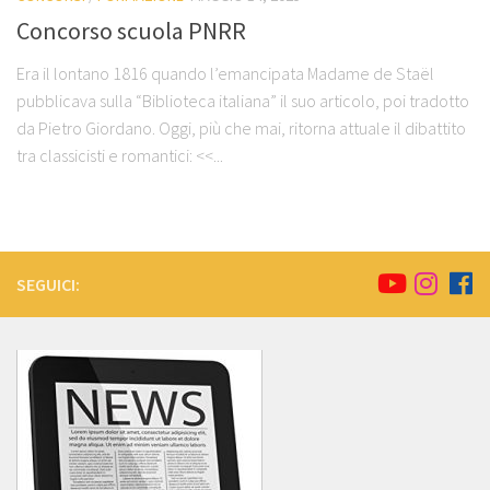
Concorso scuola PNRR
Era il lontano 1816 quando l’emancipata Madame de Staël
pubblicava sulla “Biblioteca italiana” il suo articolo, poi tradotto
da Pietro Giordano. Oggi, più che mai, ritorna attuale il dibattito
tra classicisti e romantici: <<...
SEGUICI: