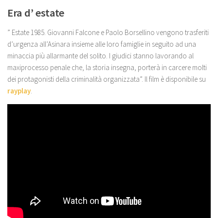
Era d’ estate
” Estate 1985. Giovanni Falcone e Paolo Borsellino vengono trasferiti
d’urgenza all’Asinara insieme alle loro famiglie in seguito ad una
minaccia più allarmante del solito. I giudici stanno lavorando al
maxiprocesso penale che, la storia insegna, porterà in carcere molti
dei protagonisti della criminalità organizzata”. Il film è disponibile su
rayplay
.