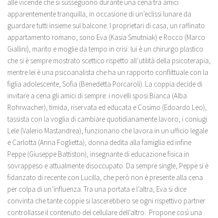
alle vicende che si susseguono durante una cena tra amici
apparentemente tranquilla, in occasione di un’eclissi lunare da
guardare tutti insieme sul balcone. I proprietari di casa, un raffinato
appartamento romano, sono Eva (Kasia Smutniak) e Rocco (Marco
Giallini), marito e moglie da tempo in crisi: lui è un chirurgo plastico
che si è sempre mostrato scettico rispetto all’utilità della psicoterapia,
mentre lei è una psicoanalista che ha un rapporto conflittuale con la
figlia adolescente, Sofia (Benedetta Porcaroli). La coppia decide di
invitare a cena gli amici di sempre: i novelli sposi Bianca (Alba
Rohrwacher), timida, riservata ed educata e Cosimo (Edoardo Leo),
tassista con la voglia di cambiare quotidianamente lavoro, i coniugi
Lele (Valerio Mastandrea), funzionario che lavora in un ufficio legale
e Carlotta (Anna Foglietta), donna dedita alla famiglia ed infine
Peppe (Giuseppe Battiston), insegnante di educazione fisica in
sovrappeso e attualmente disoccupato. Da sempre single, Peppe si è
fidanzato di recente con Lucilla, che però non è presente alla cena
per colpa di un’influenza. Tra una portata e l’altra, Eva si dice
convinta che tante coppie si lascerebbero se ogni rispettivo partner
controllasse il contenuto del cellulare dell’altro. Propone così una