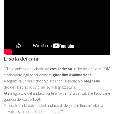
L’isola dei cani
“Film d’animazione diretto da
Wes Andeson
uscito nelle sale nel 2018
e candidato agli oscar come
miglior film d’animazione
.
A seguito di un virus che colpisce i cani, il sindaco di
Megasaki
decide il loro esilio su di un isola di spazzatura.
Atari
figliastro del sindaco parte all’avventura per salvare il suo cane
guardia del corpo
Spot
.
Ma quale verità nasconde il sindaco di Megasaki? Riuscirà Atari a
salvare il suo animale da compagnia?”