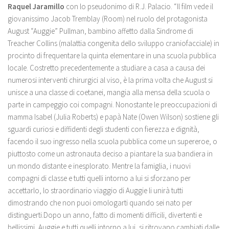
Raquel Jaramillo
con lo pseudonimo di R.J. Palacio. “Il film vede il
giovanissimo Jacob Tremblay (Room) nel ruolo del protagonista
August “Auggie” Pullman, bambino affetto dalla Sindrome di
Treacher Collins (malattia congenita dello sviluppo craniofacciale) in
procinto di frequentare la quinta elementare in una scuola pubblica
locale. Costretto precedentemente a studiare a casa a causa dei
numerosi interventi chirurgici al viso, è la prima volta che August si
unisce a una classe di coetanei, mangia alla mensa della scuola o
parte in campeggio coi compagni. Nonostante le preoccupazioni di
mamma Isabel (Julia Roberts) e papà Nate (Owen Wilson) sostiene gli
sguardi curiosi e diffidenti degli studenti con fierezza e dignità,
facendo il suo ingresso nella scuola pubblica come un supereroe, o
piuttosto come un astronauta deciso a piantare la sua bandiera in
un mondo distante e inesplorato. Mentre la famiglia, i nuovi
compagni di classe e tutti quelli intorno a lui si sforzano per
accettarlo, lo straordinario viaggio di Auggie li unirà tutti
dimostrando che non puoi omologarti quando sei nato per
distinguerti.Dopo un anno, fatto di momenti difficili, divertenti e
bellissimi, Auggie e tutti quelli intorno a lui, si ritrovano cambiati dalle