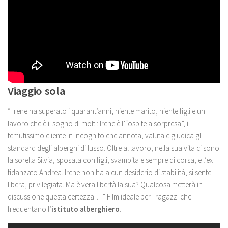
Viaggio sola
” Irene ha superato i quarant’anni, niente marito, niente figli e un
lavoro che è il sogno di molti: Irene è l’“ospite a sorpresa”, il
temutissimo cliente in incognito che annota, valuta e giudica gli
standard degli alberghi di lusso. Oltre al lavoro, nella sua vita ci sono
la sorella Silvia, sposata con figli, svampita e sempre di corsa, e l’ex
fidanzato Andrea. Irene non ha alcun desiderio di stabilità, si sente
libera, privilegiata. Ma è vera libertà la sua? Qualcosa metterà in
discussione questa certezza… ” Film ideale per i ragazzi che
frequentano l’
istituto alberghiero
.