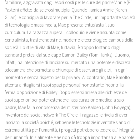
familiare, aggravata dagli esosi costi per le cure del padre Vinnie (Bill
Paxton) affetto da sclerosi multipla. Quando l’amica Annie (Karen
Gillan) le consiglia di lavorare per la The Circle, un’importante società
di tecnologia e mass media, Mae presenta entusiasta il suo
curriculum. La ragazza supera il colloquio e viene assunta come
centralinista, trasferendosi nel moderno e tecnologico campus della
società. Lo stile di vita di Mae, tuttavia, è troppo lontano dagli
standard pretesi dal suo capo Eamon Bailey (Tom Hanks). L’uomo,
infatti, ha intenzione di lanciare sul mercato una potente e discreta
telecamera che permetta a chiunque di osservare gli altri, in ogni
momento e senza rispetto per la privacy. Al contrario, Mae è molto
attenta a ritagliarsi i suoi spazi personali nonostante incontri la
ferma opposizione di Bailey. Dopo essersi arresa alle richieste dei
suoi superiori per poter estendere l’assicurazione medica a suo
padre, Mae fa la conoscenza del misterioso Kalden (John Boyega),
inventore del social network The Circle. Il ragazzo le rivela di aver
lasciato la società poiché, sebbene le tecnologie inventate siano di
estrema utilità per l’umanità, i progetti potrebbero ledere all’ integrità
dell’umanità. Inizialmente Mae non dà troppa importanza alle parole