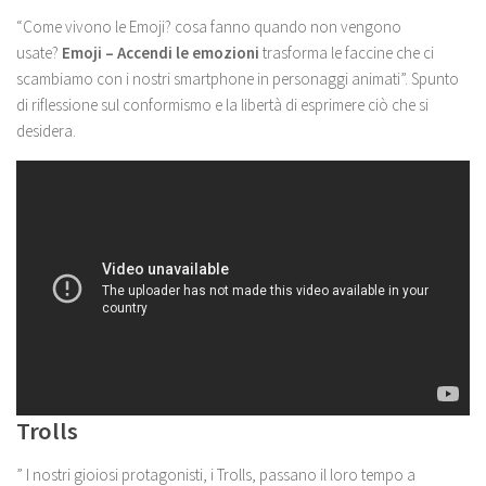
“Come vivono le Emoji? cosa fanno quando non vengono
usate?
Emoji – Accendi le emozioni
trasforma le faccine che ci
scambiamo con i nostri smartphone in personaggi animati”. Spunto
di riflessione sul conformismo e la libertà di esprimere ciò che si
desidera.
Trolls
” I nostri gioiosi protagonisti, i Trolls, passano il loro tempo a