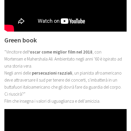
Green book
“Vincitore dell
‘oscar come miglior film nel 2018
, con
Mortensen e Mahershala Ali. Ambientato negli anni ’60 è ispirato ad
una storia vera.
Negli anni delle
persecuzioni razziali
, un pianista afroamericano
deve attraversare il sud per tenere dei concerti, s’imbatterà in un
buttafuori italoamericano che gli dovrà fare da guardia del corpo.
Ci riuscirà?”
Film che insegna i valori di uguaglianza e dell’amicizia.