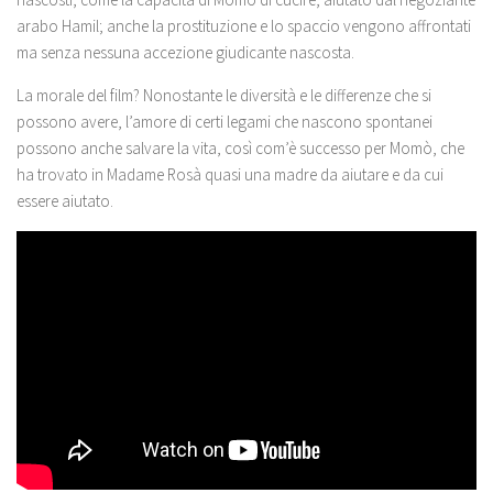
arabo Hamil; anche la prostituzione e lo spaccio vengono affrontati
ma senza nessuna accezione giudicante nascosta.
La morale del film? Nonostante le diversità e le differenze che si
possono avere, l’amore di certi legami che nascono spontanei
possono anche salvare la vita, così com’è successo per Momò, che
ha trovato in Madame Rosà quasi una madre da aiutare e da cui
essere aiutato.