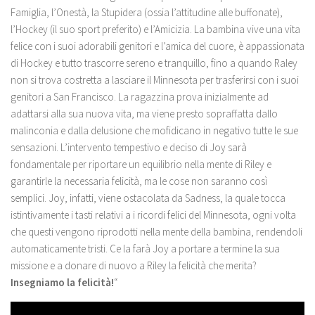
Famiglia, l’Onestà, la Stupidera (ossia l’attitudine alle buffonate),
l’Hockey (il suo sport preferito) e l’Amicizia. La bambina vive una vita
felice con i suoi adorabili genitori e l’amica del cuore, è appassionata
di Hockey e tutto trascorre sereno e tranquillo, fino a quando Raley
non si trova costretta a lasciare il Minnesota per trasferirsi con i suoi
genitori a San Francisco. La ragazzina prova inizialmente ad
adattarsi alla sua nuova vita, ma viene presto sopraffatta dallo
malinconia e dalla delusione che mofidicano in negativo tutte le sue
sensazioni. L’intervento tempestivo e deciso di Joy sarà
fondamentale per riportare un equilibrio nella mente di Riley e
garantirle la necessaria felicità, ma le cose non saranno così
semplici. Joy, infatti, viene ostacolata da Sadness, la quale tocca
istintivamente i tasti relativi a i ricordi felici del Minnesota, ogni volta
che questi vengono riprodotti nella mente della bambina, rendendoli
automaticamente tristi. Ce la farà Joy a portare a termine la sua
missione e a donare di nuovo a Riley la felicità che merita?
Insegniamo la felicità!
“