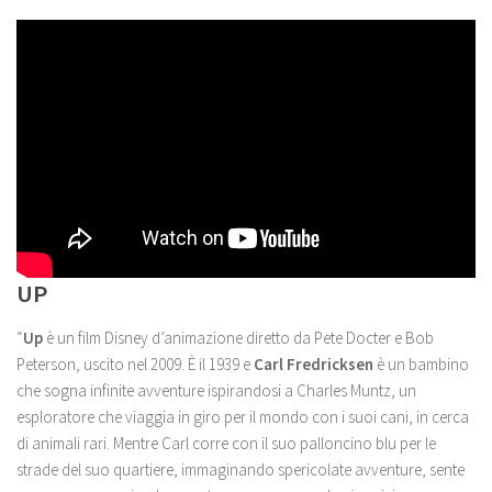
UP
“
Up
è un film Disney d’animazione diretto da Pete Docter e Bob
Peterson, uscito nel 2009. È il 1939 e
Carl Fredricksen
è un bambino
che sogna infinite avventure ispirandosi a Charles Muntz, un
esploratore che viaggia in giro per il mondo con i suoi cani, in cerca
di animali rari. Mentre Carl corre con il suo palloncino blu per le
strade del suo quartiere, immaginando spericolate avventure, sente