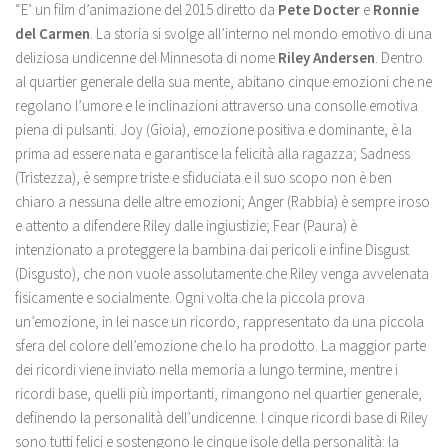
“E’ un film d’animazione del 2015 diretto da
Pete Docter
e
Ronnie
del Carmen
. La storia si svolge all’interno nel mondo emotivo di una
deliziosa undicenne del Minnesota di nome
Riley Andersen
. Dentro
al quartier generale della sua mente, abitano cinque emozioni che ne
regolano l’umore e le inclinazioni attraverso una consolle emotiva
piena di pulsanti. Joy (Gioia), emozione positiva e dominante, è la
prima ad essere nata e garantisce la felicità alla ragazza; Sadness
(Tristezza), è sempre triste e sfiduciata e il suo scopo non è ben
chiaro a nessuna delle altre emozioni; Anger (Rabbia) è sempre iroso
e attento a difendere Riley dalle ingiustizie; Fear (Paura) è
intenzionato a proteggere la bambina dai pericoli e infine Disgust
(Disgusto), che non vuole assolutamente che Riley venga avvelenata
fisicamente e socialmente. Ogni volta che la piccola prova
un’emozione, in lei nasce un ricordo, rappresentato da una piccola
sfera del colore dell’emozione che lo ha prodotto. La maggior parte
dei ricordi viene inviato nella memoria a lungo termine, mentre i
ricordi base, quelli più importanti, rimangono nel quartier generale,
definendo la personalità dell’undicenne. I cinque ricordi base di Riley
sono tutti felici e sostengono le cinque isole della personalità: la