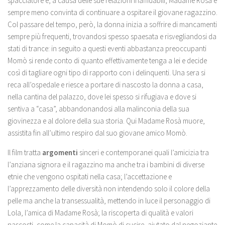
spacciatore e, a causa delle sue relazioni inaffidabili, Madame Rosà è
sempre meno convinta di continuare a ospitare il giovane ragazzino.
Col passare del tempo, però, la donna inizia a soffrire di mancamenti
sempre più frequenti, trovandosi spesso spaesata e risvegliandosi da
stati di trance: in seguito a questi eventi abbastanza preoccupanti
Momò si rende conto di quanto effettivamente tenga a lei e decide
così di tagliare ogni tipo di rapporto con i delinquenti. Una sera si
reca all’ospedale e riesce a portare di nascosto la donna a casa,
nella cantina del palazzo, dove lei spesso si rifugiava e dove si
sentiva a “casa”, abbandonandosi alla malinconia della sua
giovinezza e al dolore della sua storia. Qui Madame Rosà muore,
assistita fin all’ultimo respiro dal suo giovane amico Momò.
Il film tratta
argomenti
sinceri e contemporanei quali l’amicizia tra
l’anziana signora e il ragazzino ma anche tra i bambini di diverse
etnie che vengono ospitati nella casa; l’accettazione e
l’apprezzamento delle diversità non intendendo solo il colore della
pelle ma anche la transessualità, mettendo in luce il personaggio di
Lola, l’amica di Madame Rosà; la riscoperta di qualità e valori
nascosti, come la capacità di Momò di cucire, aiutato dal negoziante