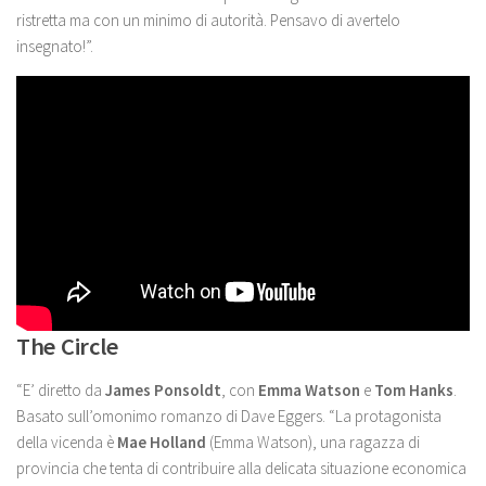
ristretta ma con un minimo di autorità. Pensavo di avertelo
insegnato!”.
The Circle
“E’ diretto da
James Ponsoldt
, con
Emma Watson
e
Tom Hanks
.
Basato sull’omonimo romanzo di Dave Eggers. “La protagonista
della vicenda è
Mae Holland
(Emma Watson), una ragazza di
provincia che tenta di contribuire alla delicata situazione economica