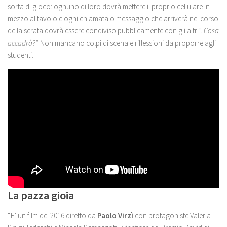
sorta di gioco: ognuno di loro dovrà mettere il proprio cellulare in
mezzo al tavolo e ogni chiamata o messaggio che arriverà nel corso
della serata dovrà essere condiviso pubblicamente con gli altri”.
Cosa
accadrà?
” Non mancano colpi di scena e riflessioni da proporre agli
studenti.
La pazza gioia
“E’ un film del 2016 diretto da
Paolo Virzì
con protagoniste Valeria