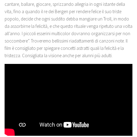
cantare, ballare, giocare, sprizzando allegria in ogni istante della
vita, fino a quando il re dei Bergen per rendere felice il suo triste
popolo, decide che ogni suddito debba mangiare un Troll, in modo
da assorbirne la felicità, e che questo rituale venga ripetuto una volta
all’anno. I piccoli esserini multicolor dovranno organizzarsi per non
soccombere”. Troveremo bellissimi riadattamenti di canzoni note. Il
film è consigliato per spiegare concetti astratti quali la felicità e la
tristezza. Consigliata la visione anche per alunni più adulti.