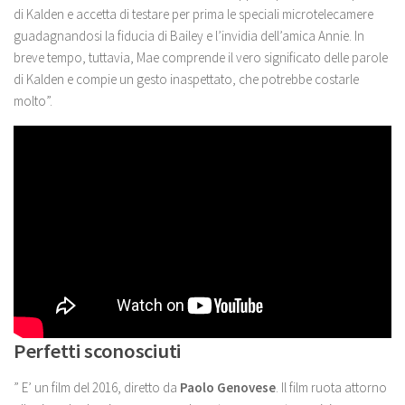
di Kalden e accetta di testare per prima le speciali microtelecamere
guadagnandosi la fiducia di Bailey e l’invidia dell’amica Annie. In
breve tempo, tuttavia, Mae comprende il vero significato delle parole
di Kalden e compie un gesto inaspettato, che potrebbe costarle
molto”.
Perfetti sconosciuti
” E’ un film del 2016, diretto da
Paolo Genovese
. Il film ruota attorno