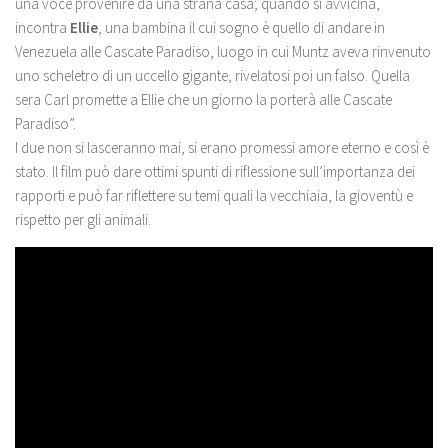
una voce provenire da una strana casa; quando si avvicina,
incontra
Ellie
, una bambina il cui sogno è quello di andare in
Venezuela alle Cascate Paradiso, luogo in cui Muntz aveva rinvenuto
uno scheletro di un uccello gigante, rivelatosi poi un falso. Quella
sera Carl promette a Ellie che un giorno la porterà alle Cascate
Paradiso”.
I due non si lasceranno mai, si erano promessi amore eterno e così è
stato. Il film può dare ottimi spunti di riflessione sull’importanza dei
rapporti e può far riflettere su temi quali la vecchiaia, la gioventù e
rispetto per gli animali.