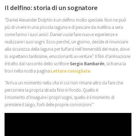
Il delfino: storia di un sognatore
“Daniel Alexander Dolphin è un delfino molto speciale. Non ne può
più di vivere in una piccola laguna e di pescare da mattina a sera
come fanno i suoi amici. Daniel vuole fare nuove esperienze e
realizzare i suoi sogni. Ecco perché, un giorno, decide di rinunciare
alla sicurezza della laguna per tuffarsi nell’immensità del mare, dove
lo aspettano tantissime, emozionanti avventure”. Il film d’animazione
è tratto dal racconto dello scrittore
Sergio Bambarén
, la trama la
trovi nella nostra pagina
Letture consigliate
.
“Arriva un momento nella vita in cui non rimane altro da fare che
percorrere la propria strada fino in fondo. Quello è
il momento d’inseguire i propri sogni, quello è il momento di
prendere il largo, forti delle proprie convinzioni.”