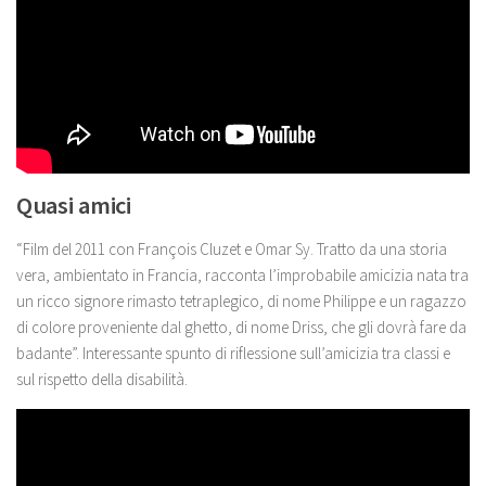
Quasi amici
“Film del 2011 con François Cluzet e Omar Sy. Tratto da una storia
vera, ambientato in Francia, racconta l’improbabile amicizia nata tra
un ricco signore rimasto tetraplegico, di nome Philippe e un ragazzo
di colore proveniente dal ghetto, di nome Driss, che gli dovrà fare da
badante”. Interessante spunto di riflessione sull’amicizia tra classi e
sul rispetto della disabilità.