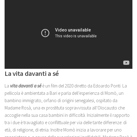
La vita davanti a sé
La
vita davanti a sé
è un film del 2020 diretto da Edoardo Ponti. La
pellicola è ambientata a Bari e parla dell’esperienza di Momò, un
bambino immigrato, orfano di origini senegalesi, ospitato da
Madame Rosà, una ex prostituta sopravvissuta all’Olocausto che
accoglie nella sua casa bambini in difficoltà. Inizialmente il rapporto
tra i due è travagliato e conflittuale per via delle tante differenze: di
età, di religione, di etnia. Inoltre Momò inizia a lavorare per uno