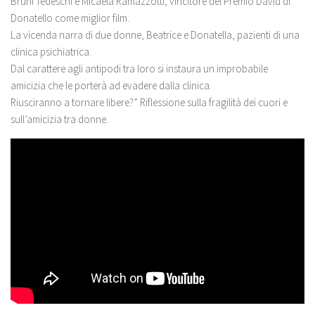
Bruni Tedeschi e Micaela Ramazzotti, vincitore del Premio David di
Donatello come miglior film.
La vicenda narra di due donne, Beatrice e Donatella, pazienti di una
clinica psichiatrica.
Dal carattere agli antipodi tra loro si instaura un improbabile
amicizia che le porterà ad evadere dalla clinica.
Riusciranno a tornare libere?” Riflessione sulla fragilità dei cuori e
sull’amicizia tra donne.