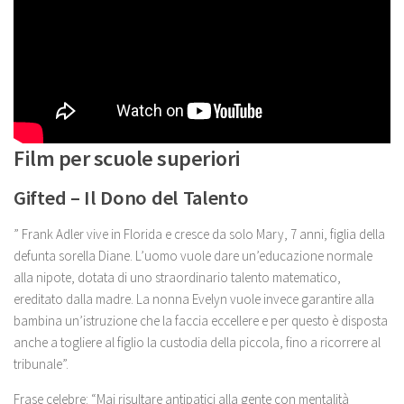
Film per scuole superiori
Gifted – Il Dono del Talento
” Frank Adler vive in Florida e cresce da solo Mary, 7 anni, figlia della
defunta sorella Diane. L’uomo vuole dare un’educazione normale
alla nipote, dotata di uno straordinario talento matematico,
ereditato dalla madre. La nonna Evelyn vuole invece garantire alla
bambina un’istruzione che la faccia eccellere e per questo è disposta
anche a togliere al figlio la custodia della piccola, fino a ricorrere al
tribunale”.
Frase celebre: “Mai risultare antipatici alla gente con mentalità