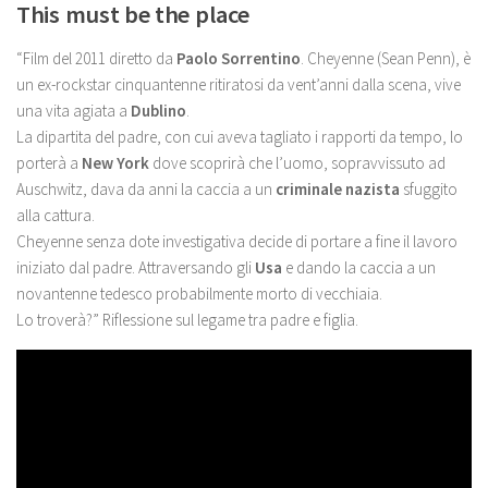
This must be the place
“Film del 2011 diretto da
Paolo Sorrentino
. Cheyenne (Sean Penn), è
un ex-rockstar cinquantenne ritiratosi da vent’anni dalla scena, vive
una vita agiata a
Dublino
.
La dipartita del padre, con cui aveva tagliato i rapporti da tempo, lo
porterà a
New York
dove scoprirà che l’uomo, sopravvissuto ad
Auschwitz, dava da anni la caccia a un
criminale nazista
sfuggito
alla cattura.
Cheyenne senza dote investigativa decide di portare a fine il lavoro
iniziato dal padre. Attraversando gli
Usa
e dando la caccia a un
novantenne tedesco probabilmente morto di vecchiaia.
Lo troverà?” Riflessione sul legame tra padre e figlia.