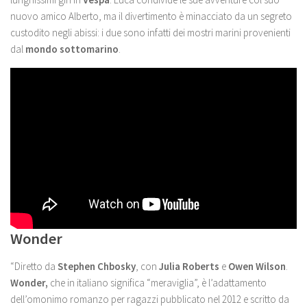
nuovo amico Alberto, ma il divertimento è minacciato da un segreto
custodito negli abissi: i due sono infatti dei mostri marini provenienti
dal
mondo sottomarino
.
Wonder
“Diretto da
Stephen Chbosky
, con
Julia Roberts
e
Owen Wilson
.
Wonder,
che in italiano significa “meraviglia”, è l’adattamento
dell’omonimo romanzo per ragazzi pubblicato nel 2012 e scritto da