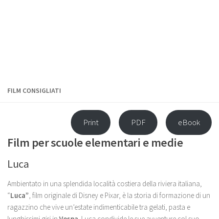
FILM CONSIGLIATI
Print
PDF
eBook
Film per scuole elementari e medie
Luca
Ambientato in una splendida località costiera della riviera italiana,
“
Luca”
, film originale di Disney e Pixar, è la storia di formazione di un
ragazzino che vive un’estate indimenticabile tra gelati, pasta e
lunghissimi giri in
Vespa
. Luca condivide le sue avventure col suo