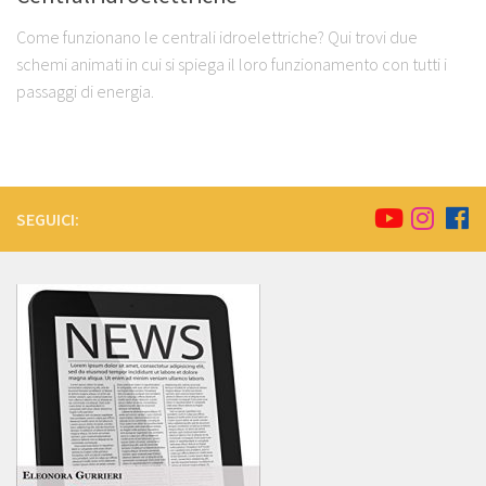
Come funzionano le centrali idroelettriche? Qui trovi due
schemi animati in cui si spiega il loro funzionamento con tutti i
passaggi di energia.
SEGUICI: