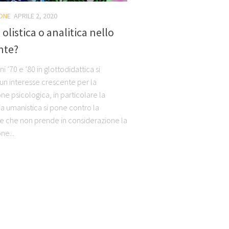
ONE
APRILE 2, 2020
olistica o analitica nello
nte?
ni ’70 e ’80 in glottodidattica si
 un interesse crescente per la
e psicologica, in particolare la
ia umanistica si pone contro la
ne che non prende in considerazione la
ne...