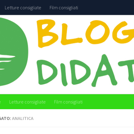
Letture consigliate
Film consigliati
e
Letture consigliate
Film consigliati
GATO:
ANALITICA