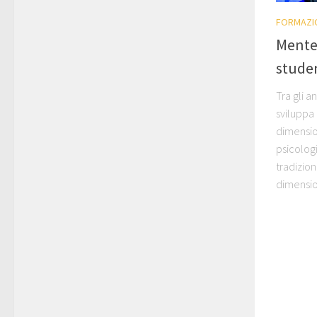
FORMAZI
Mente 
stude
Tra gli an
sviluppa
dimension
psicolog
tradizio
dimensio