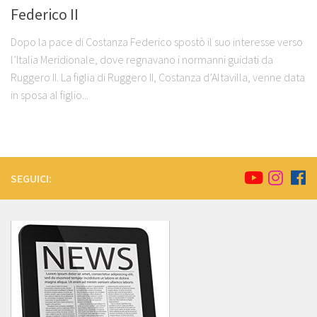
Federico II
Dopo la pace di Costanza Federico spostò il suo interesse verso
l’Italia Meridionale, dove regnavano i normanni guidati da
Ruggero II. La figlia di Ruggero II, Costanza d’Altavilla, venne data
in sposa al figlio...
SEGUICI: