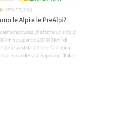
IA
APRILE 7, 2020
ono le Alpi e le PreAlpi?
 catena montuosa che forma un arco di
00 km occupando 200.000 km² di
e. Parte a est dal Colle di Cadibona
est al Passo di Vrata. Separano l’Italia