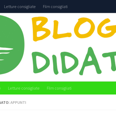
Letture consigliate
Film consigliati
e
Letture consigliate
Film consigliati
GATO:
APPUNTI