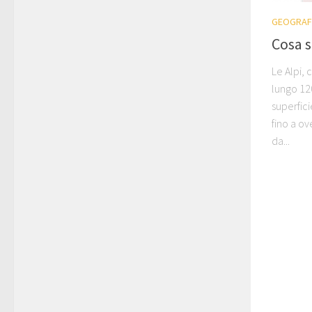
GEOGRAF
Cosa s
Le Alpi,
lungo 12
superfici
fino a ov
da...