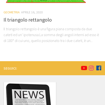
GEOMETRIA
APRILE 16, 2020
Il triangolo rettangolo
Il triangolo rettangolo è una figura piana composta da due
cateti ed un’ ipotenusa.La somma degli angoli interni ad esso è
di 180° di cui uno, quello posizionato tra i due cateti, è un...
SEGUICI: