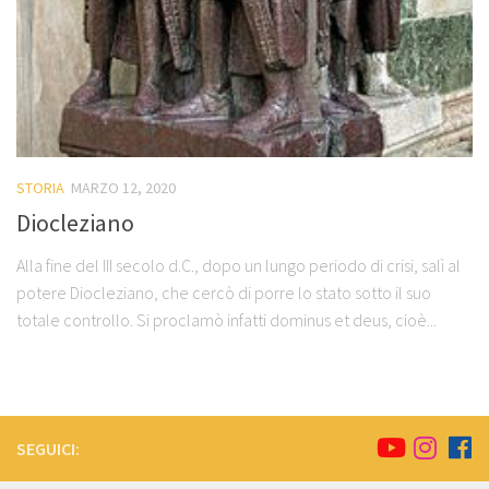
STORIA
MARZO 12, 2020
Diocleziano
Alla fine del III secolo d.C., dopo un lungo periodo di crisi, salì al
potere Diocleziano, che cercò di porre lo stato sotto il suo
totale controllo. Si proclamò infatti dominus et deus, cioè...
SEGUICI: