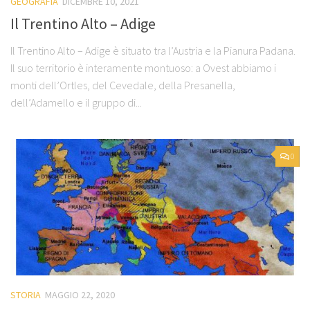
GEOGRAFIA
DICEMBRE 10, 2021
Il Trentino Alto – Adige
Il Trentino Alto – Adige è situato tra l’Austria e la Pianura Padana.
Il suo territorio è interamente montuoso: a Ovest abbiamo i
monti dell’Ortles, del Cevedale, della Presanella,
dell’Adamello e il gruppo di...
0
STORIA
MAGGIO 22, 2020