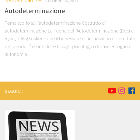
TFA SOSTEGNO TEMI
OTTOBRE 14, 2021
Autodeterminazione
Tema svolto sull’autodeterminazione Costrutto di
autodeterminazione La Teoria dell’Autodeterminazione (Deci e
Ryan, 1985) sostiene che il benessere di un individuo è il risultato
della soddisfazione di tre bisogni psicologici di base: Bisogno di
autonomia...
SEGUICI: