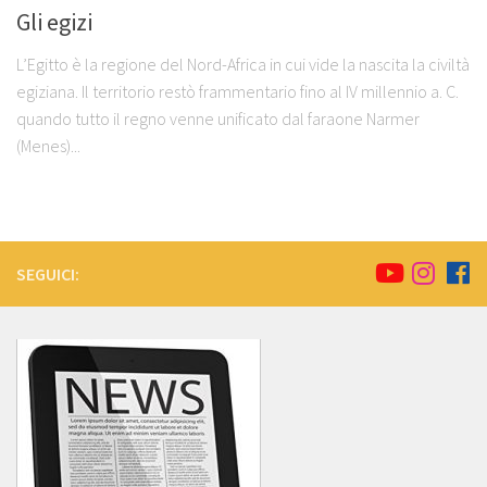
Gli egizi
L’Egitto è la regione del Nord-Africa in cui vide la nascita la civiltà
egiziana. Il territorio restò frammentario fino al IV millennio a. C.
quando tutto il regno venne unificato dal faraone Narmer
(Menes)...
SEGUICI: