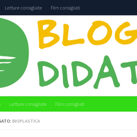
Letture consigliate
Film consigliati
e
Letture consigliate
Film consigliati
GATO:
BIOPLASTICA