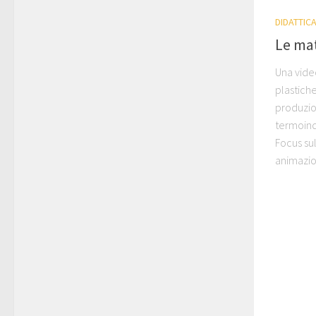
DIDATTIC
Le mat
Una video
plastiche
produzio
termoindu
Focus sul
animazion