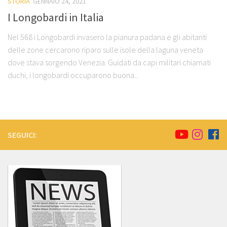
STORIA
GENNAIO 24, 2021
I Longobardi in Italia
Nel 568 i Longobardi invasero la pianura padana e gli abitanti
delle zone cercarono riparo sulle isole della laguna veneta
dove stava sorgendo Venezia. Guidati da capi militari chiamati
duchi, i longobardi occuparono buona...
SEGUICI: