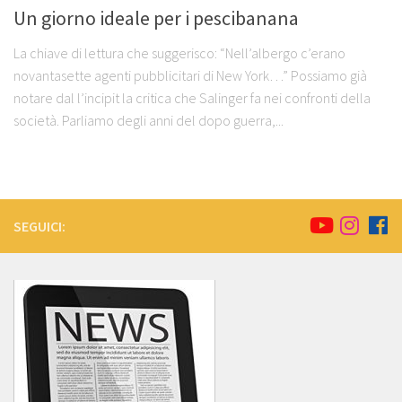
Un giorno ideale per i pescibanana
La chiave di lettura che suggerisco: “Nell’albergo c’erano
novantasette agenti pubblicitari di New York…” Possiamo già
notare dal l’incipit la critica che Salinger fa nei confronti della
società. Parliamo degli anni del dopo guerra,...
SEGUICI: