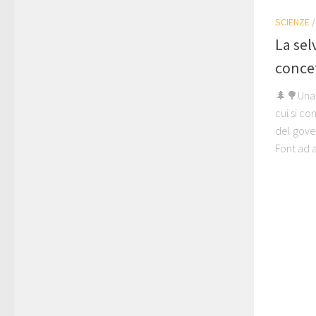
SCIENZE
La sel
conce
🌲🌳Una
cui si co
del gove
Font ad a