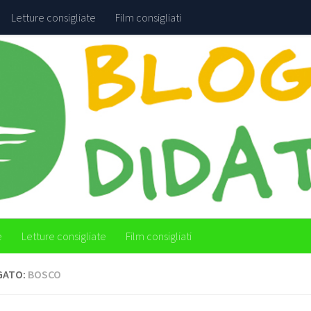
Letture consigliate
Film consigliati
e
Letture consigliate
Film consigliati
GATO:
BOSCO