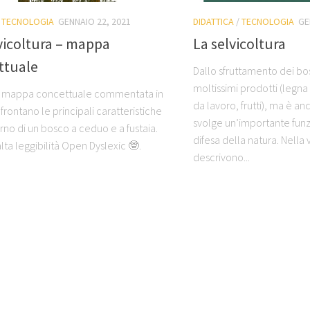
/
TECNOLOGIA
GENNAIO 22, 2021
DIDATTICA
/
TECNOLOGIA
GE
vicoltura – mappa
La selvicoltura
ttuale
Dallo sfruttamento dei bo
moltissimi prodotti (legn
 mappa concettuale commentata in
da lavoro, frutti), ma è a
nfrontano le principali caratteristiche
svolge un’importante funzi
rno di un bosco a ceduo e a fustaia.
difesa della natura. Nella 
lta leggibilità Open Dyslexic 🤓.
descrivono...