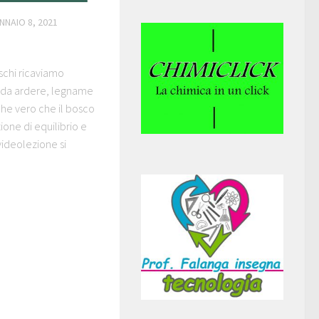
NNAIO 8, 2021
schi ricaviamo
a da ardere, legname
nche vero che il bosco
one di equilibrio e
videolezione si