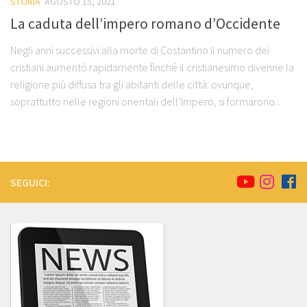
STORIA
AGOSTO 15, 2021
La caduta dell’impero romano d’Occidente
Negli anni successivi alla morte di Costantino il numero dei
cristiani aumentò rapidamente finché il cristianesimo divenne la
religione più diffusa tra gli abitanti delle città: ovunque,
soprattutto nelle regioni orientali dell’Impero, si formarono...
SEGUICI: