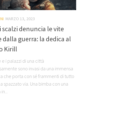
NI
MARZO 13, 2023
i scalzi denuncia le vite
 dalla guerra: la dedica al
 Kirill
 e i palazzi di una città
samente sono invasi da una immensa
a che porta con sé frammenti di tutto
ha spazzato via. Una bimba con una
n...