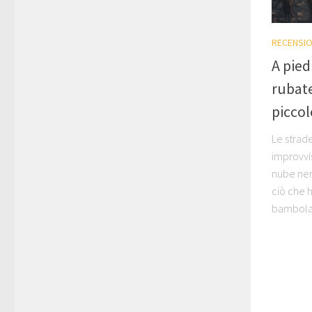
RECENSIO
A pied
rubate
piccolo
Le strade
improvvi
nube ner
ciò che 
bambola i