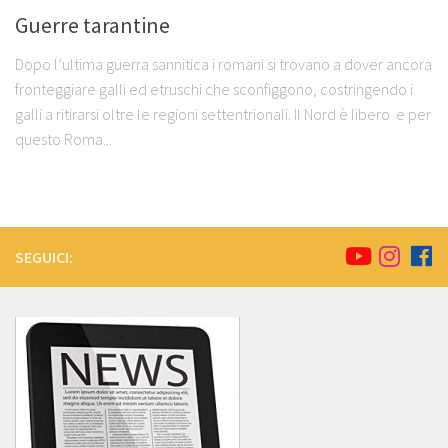
Guerre tarantine
Dopo l’ultima guerra sannitica i romani si trovano a dover ancora
fronteggiare galli ed etruschi che sconfiggono, costringendo i
galli a ritirarsi oltre le regioni settentrionali. Il Nord è libero e per
questo Roma...
SEGUICI: