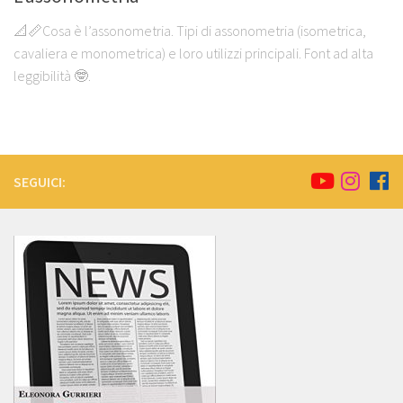
📐📏Cosa è l’assonometria. Tipi di assonometria (isometrica,
cavaliera e monometrica) e loro utilizzi principali. Font ad alta
leggibilità 🤓.
SEGUICI: