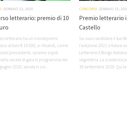
I
GENNAIO 23, 2020
CONCORSI
GENNAIO 23, 202
so letterario: premio di 10
Premio letterario i
euro
Castello
rso letterario ha un montepremi
Se vuoi candidare il tuo B
vo di ben € 10.000, e i finalisti, come
l’edizione 2021 o future e
zioni precedenti, saranno ospiti
Letterario Il Borgo Italian
nella serata di gala in programma nel
segreteria. La scadenza pe
iugno 2020, serata in cui...
30 settembre 2020. Qui le.