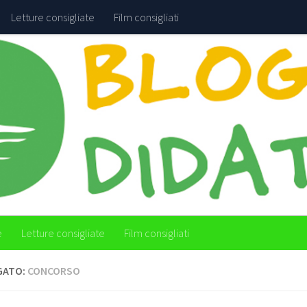
Letture consigliate
Film consigliati
e
Letture consigliate
Film consigliati
GATO:
CONCORSO