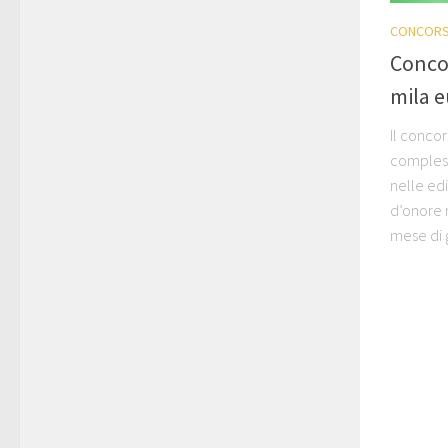
CONCORS
Concor
mila 
Il conco
complessi
nelle edi
d’onore 
mese di g