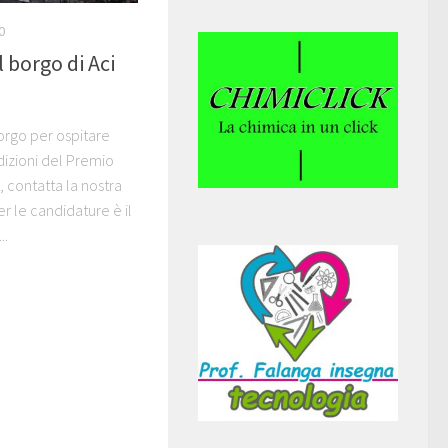
0
l borgo di Aci
orgo per ospitare
dizioni del Premio
o, contatta la nostra
r le candidature è il
..