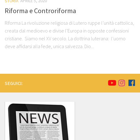
STORIA
APRILE 5, 2020
Riforma e Controriforma
Riforma La rivoluzione religiosa di Lutero ruppe l’unità cattolica,
creata dal medioevo e divise l’Europa in opposte confessioni
cristiane. Siamo nel XV secolo. La dottrina luterana: l’uomo
deve affidarsi alla fede, unica salvezza. Dio...
SEGUICI: