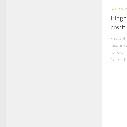
STORIA
M
L’Ingh
costit
Elisabet
lasciare 
passò al 
Carlo I, l