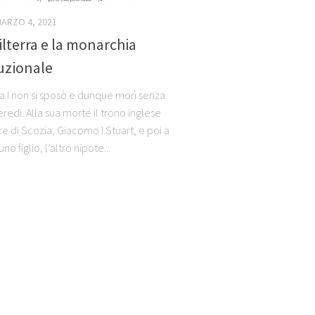
ARZO 4, 2021
ilterra e la monarchia
uzionale
ta I non si sposò e dunque morì senza
eredi. Alla sua morte il trono inglese
re di Scozia, Giacomo I Stuart, e poi a
’uno figlio, l’altro nipote...