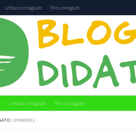
Letture consigliate
Film consigliati
e
Letture consigliate
Film consigliati
GATO:
CROMWELL