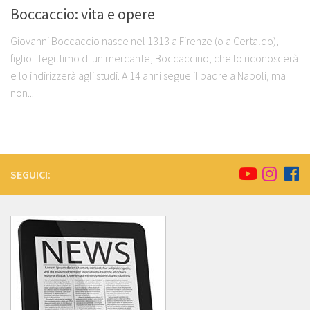
Boccaccio: vita e opere
Giovanni Boccaccio nasce nel 1313 a Firenze (o a Certaldo),
figlio illegittimo di un mercante, Boccaccino, che lo riconoscerà
e lo indirizzerà agli studi. A 14 anni segue il padre a Napoli, ma
non...
SEGUICI: