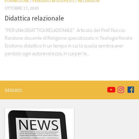
FORMAZIONE
/
PENSIERO IN SOSPESO
/
RECENSIONI
OTTOBRE 17, 2020
Didattica relazionale
“PER UNA DIDATTICA RELAZIONALE” Articolo del Prof. Nuccio
Randone docente di Religione specializzato in Teologia Morale
Erotismo didattico In un tempo in cui la scuola sembra aver
perduto ogni autorevolezza, in cui per le...
SEGUICI: