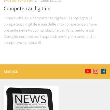
TFA SOSTEGNO TEMI
OTTOBRE 19, 2021
Competenza digitale
Tema svolto sulla competenza digitale TFA sostegno La
competenza digitale è una delle otto competenze chiave
presente nelle Raccomandazione del Parlamento e del
Consiglio europeo per l’apprendimento permanente . È la
competenza propria di...
SEGUICI: