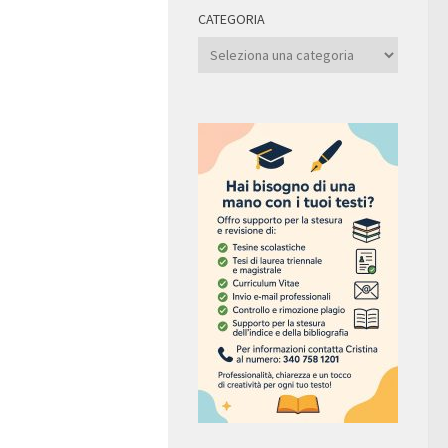
CATEGORIA
Categoria