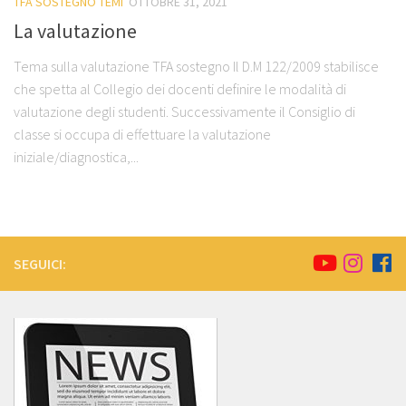
TFA SOSTEGNO TEMI
OTTOBRE 31, 2021
La valutazione
Tema sulla valutazione TFA sostegno Il D.M 122/2009 stabilisce
che spetta al Collegio dei docenti definire le modalità di
valutazione degli studenti. Successivamente il Consiglio di
classe si occupa di effettuare la valutazione
iniziale/diagnostica,...
SEGUICI: