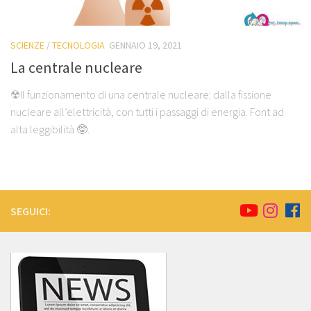
SCIENZE
/
TECNOLOGIA
GENNAIO 19, 2021
La centrale nucleare
☢Il funzionamento di una centrale nucleare: dalla fissione
nucleare all’elettricità, con tutti i passaggi di energia. Font ad
alta leggibilità 🤓.
SEGUICI: