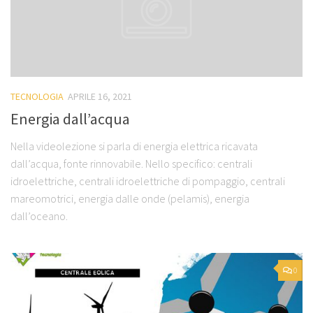
TECNOLOGIA
APRILE 16, 2021
Energia dall’acqua
Nella videolezione si parla di energia elettrica ricavata
dall’acqua, fonte rinnovabile. Nello specifico: centrali
idroelettriche, centrali idroelettriche di pompaggio, centrali
mareomotrici, energia dalle onde (pelamis), energia
dall’oceano.
0