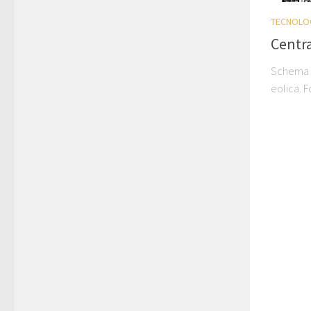
TECNOLO
Centra
Schema d
eolica. F