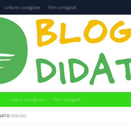
Letture consigliate
Film consigliati
e
Letture consigliate
Film consigliati
GATO:
EOLICO