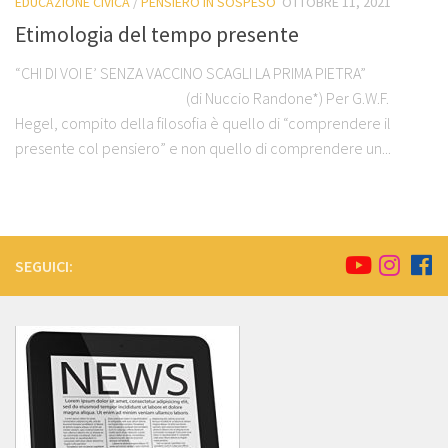
EDUCAZIONE CIVICA
/
PENSIERO IN SOSPESO
OTTOBRE 11, 2021
Etimologia del tempo presente
“CHI DI VOI E’ SENZA VACCINO SCAGLI LA PRIMA PIETRA”
(di Nuccio Randone*) Per G.W.F.
Hegel, compito della filosofia è quello di “comprendere il
presente col pensiero” e non quello di comprendere un...
SEGUICI: