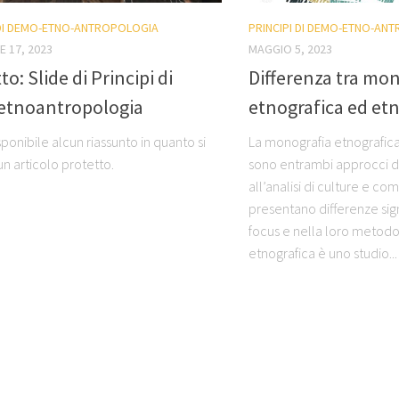
 DI DEMO-ETNO-ANTROPOLOGIA
PRINCIPI DI DEMO-ETNO-AN
 17, 2023
MAGGIO 5, 2023
to: Slide di Principi di
Differenza tra mo
tnoantropologia
etnografica ed etn
ponibile alcun riassunto in quanto si
La monografia etnografica 
 un articolo protetto.
sono entrambi approcci dis
all’analisi di culture e co
presentano differenze sign
focus e nella loro metodo
etnografica è uno studio...