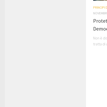
PRINCIPI
NOVEMBRE
Protet
Demoe
Non è dis
tratta di