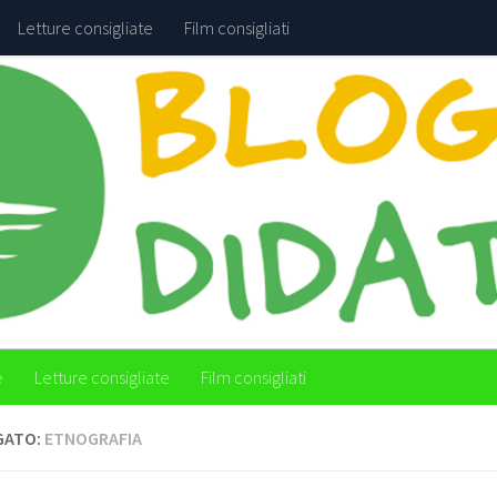
Letture consigliate
Film consigliati
e
Letture consigliate
Film consigliati
GATO:
ETNOGRAFIA