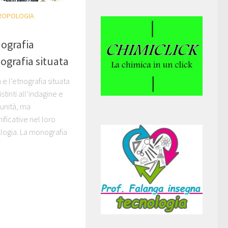
TROPOLOGIA
nografia
ografia situata
e l’etnografia situata
tinti all’indagine e
munità, ma
ificative nel loro
logia. La monografia