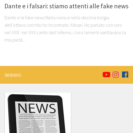
Dante e i falsari: stiamo attenti alle fake news
Dante e le fake news Nella nona e nella decima bolgia
dell’ottavo cerchio ho incontrato i falsari. Ho parlato con loro
nel XXIX nel XXX canto dell’inferno, i loro lamenti saettavano la
mia pietà...
SEGUICI: