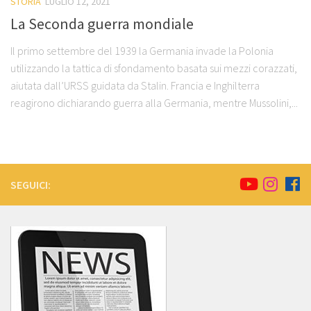
STORIA
LUGLIO 12, 2021
La Seconda guerra mondiale
Il primo settembre del 1939 la Germania invade la Polonia
utilizzando la tattica di sfondamento basata sui mezzi corazzati,
aiutata dall’URSS guidata da Stalin. Francia e Inghilterra
reagirono dichiarando guerra alla Germania, mentre Mussolini,...
SEGUICI: