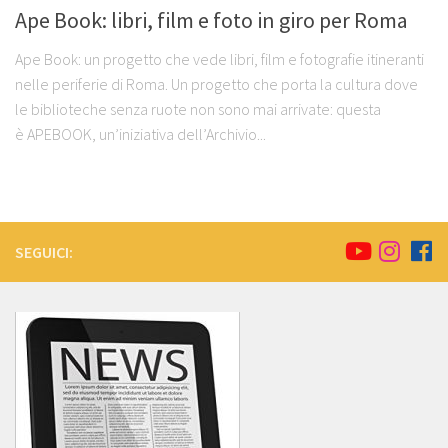
Ape Book: libri, film e foto in giro per Roma
Ape Book: un progetto che vede libri, film e fotografie itineranti
nelle periferie di Roma. Un progetto che porta la cultura dove
le biblioteche senza ruote non sono mai arrivate: questa
è APEBOOK, un’iniziativa dell’Archivio...
SEGUICI: