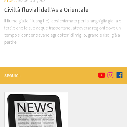
STORIA
MAGGIO 31, 2021
Civiltà fluviali dell’Asia Orientale
Il fiume giallo (Huang He), così chiamato per la fanghiglia gialla e
fertile che le sue acque trasportano, attraversa regioni dove un
tempo si concentravano agricoltori di miglio, grano e riso; già a
partire...
SEGUICI: