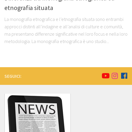
etnografia situata
La monografia etnografica e l’etnografia situata sono entrambi
approcci distinti all’indagine e all’analisi di culture e comunità,
ma presentano differenze significative nel loro focus e nella loro
metodologia. La monografia etnografica è uno studio...
SEGUICI: