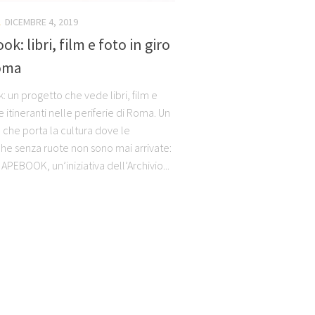
A
DICEMBRE 4, 2019
ok: libri, film e foto in giro
oma
 un progetto che vede libri, film e
e itineranti nelle periferie di Roma. Un
 che porta la cultura dove le
che senza ruote non sono mai arrivate:
APEBOOK, un’iniziativa dell’Archivio...