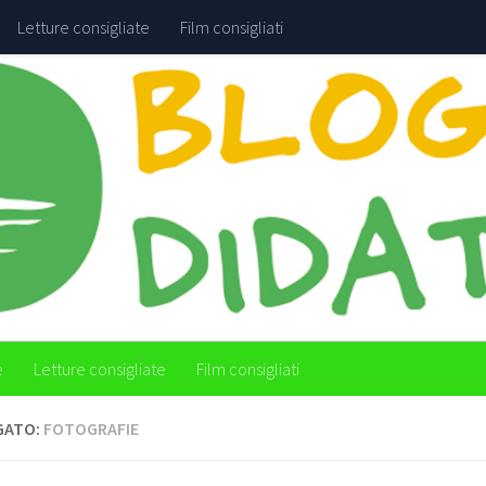
Letture consigliate
Film consigliati
e
Letture consigliate
Film consigliati
GATO:
FOTOGRAFIE