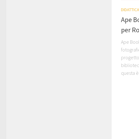
DIDATTIC
Ape Bo
per R
Ape Book:
fotografi
progetto
bibliote
questa è 