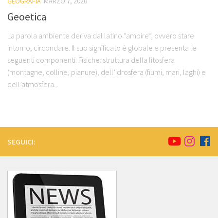
GEOGRAFIA
MARZO 7, 2020
Geoetica
La parola ambiente deriva dal latino “ambire”, ovvero stare
intorno, circondare. Il suo significato è globale e presenta le
seguenti componenti: Fisiche: struttura della litosfera
(montagne, colline, pianure), dell’idrosfera (fiumi, mari, laghi) e
dell’atmosfera...
SEGUICI: