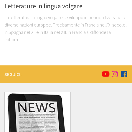
Letterature in lingua volgare
La letteratura in lingua volgare si sviluppò in periodi diversi nelle
diverse nazioni europee. Precisamente in Francia nell’XI secolo,
in Spagna nel XII e in Italia nel XIII. In Francia si diffonde la
cultura...
SEGUICI: