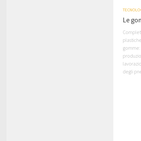
TECNOLO
Le g
Completi
plastich
gomme: s
produzio
lavorazio
degli pn