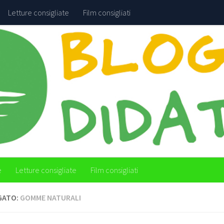
Letture consigliate
Film consigliati
e
Letture consigliate
Film consigliati
GATO:
GOMME NATURALI