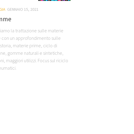
GIA
GENNAIO 15, 2021
omme
amo la trattazione sulle materie
e con un approfondimento sulle
toria, materie prime, ciclo di
ne, gomme naturali e sintetiche,
ni, maggiori utilizzi. Focus sul riciclo
eumatici.