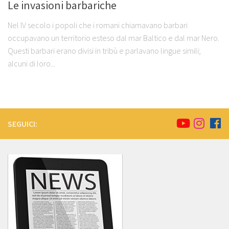
Le invasioni barbariche
Nel IV secolo i popoli che i romani chiamavano barbari
occupavano un territorio esteso dal mar Baltico e dal mar Nero.
Questi barbari erano divisi in tribù e parlavano lingue simili;
alcuni di loro...
SEGUICI: