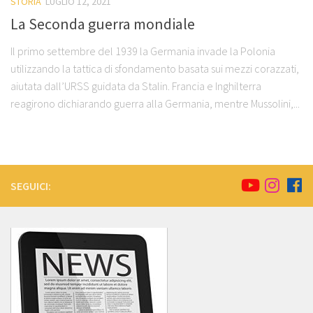
STORIA
LUGLIO 12, 2021
La Seconda guerra mondiale
Il primo settembre del 1939 la Germania invade la Polonia
utilizzando la tattica di sfondamento basata sui mezzi corazzati,
aiutata dall’URSS guidata da Stalin. Francia e Inghilterra
reagirono dichiarando guerra alla Germania, mentre Mussolini,...
SEGUICI: