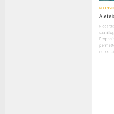
RECENSIO
Aletei
Riccardo
sua sillo
Proponia
permetter
noi consi