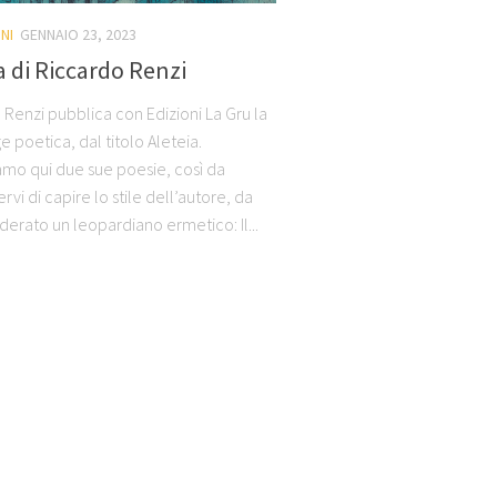
NI
GENNAIO 23, 2023
a di Riccardo Renzi
 Renzi pubblica con Edizioni La Gru la
ge poetica, dal titolo Aleteia.
mo qui due sue poesie, così da
vi di capire lo stile dell’autore, da
derato un leopardiano ermetico: Il...