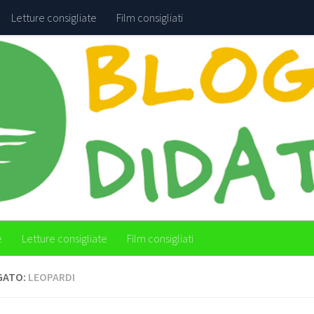
Letture consigliate
Film consigliati
e
Letture consigliate
Film consigliati
GATO:
LEOPARDI