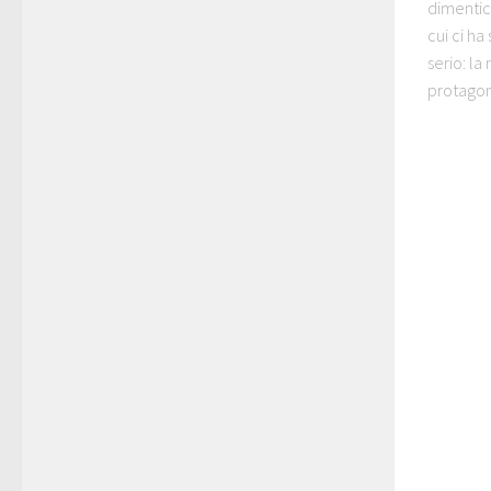
dimentica
cui ci h
serio: la
protagoni