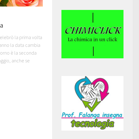
ma
elebrò la prima volta
 anno la data cambia
iorno è la seconda
ggio, anche se