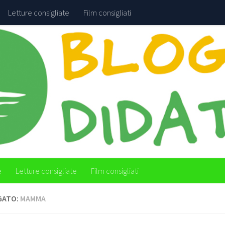
Letture consigliate
Film consigliati
e
Letture consigliate
Film consigliati
GATO:
MAMMA