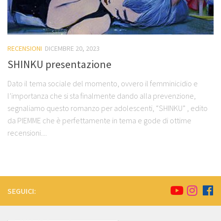
RECENSIONI
DICEMBRE 20, 2023
SHINKU presentazione
Dato il tema sociale del momento, ovvero il femminicidio e
l’importanza che si sta finalmente dando alla prevenzione,
segnaliamo questo romanzo per adolescenti, “SHINKU” , edito
da PIEMME che è perfettamente in tema e gode di ottime
recensioni....
SEGUICI: