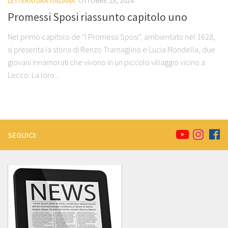
LETTERATURA ITALIANA
OTTOBRE 23, 2024
Promessi Sposi riassunto capitolo uno
Nel primo capitolo de “I Promessi Sposi”, ambientato nel 1628,
si presenta la storia di Renzo Tramaglino e Lucia Mondella, due
giovani innamorati che vivono in un piccolo villaggio vicino a
Lecco. La loro...
SEGUICI: