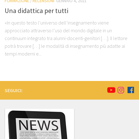
FORMAZIONE
/
RECENSIONI
GENNAIO 4, 2021
Una didattica per tutti
«In questo testo l’universo dell’insegnamento viene
approcciato attraverso l’uso del mondo digitale in un
continuum integrato tra alunni-docenti-genitori […]. Il lettore
potrà trovare […] le modalità di insegnamento più adatte ai
tempi moderni e...
SEGUICI: