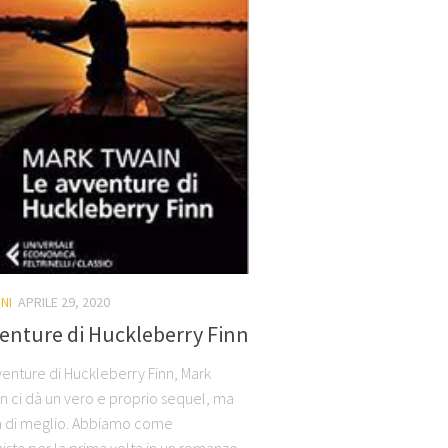
NI
APRILE 29, 2020
enture di Huckleberry Finn
venture di Huckleberry Finn, Mark
n ci dà un vero e proprio sequel, ma
 di meglio. Abbiamo come