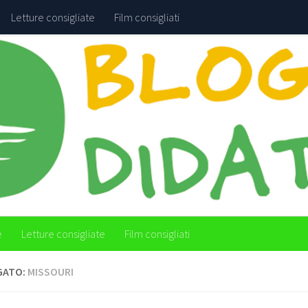
Letture consigliate
Film consigliati
e
Letture consigliate
Film consigliati
GATO:
MISSOURI