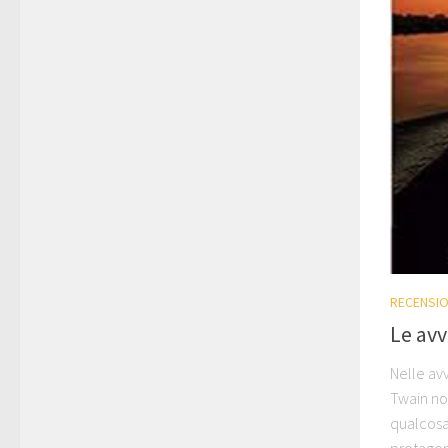
RECENSIO
Le avv
Nelle av
Twain no
qualcosa