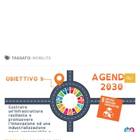
TAGGATO:
MOBILITÀ
2