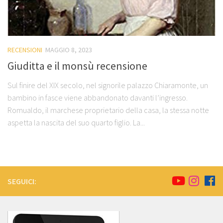
RECENSIONI
MAGGIO 8, 2023
Giuditta e il monsù recensione
Sul finire del XIX secolo, nel signorile palazzo Chiaramonte, un
bambino in fasce viene abbandonato davanti l’ingresso.
Romualdo, il marchese proprietario della casa, la stessa notte
aspetta la nascita del suo quarto figlio. La...
SEGUICI: